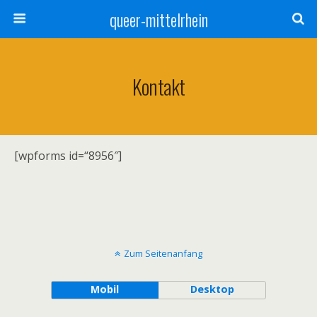
queer-mittelrhein
Kontakt
[wpforms id=“8956″]
Zum Seitenanfang
Mobil
Desktop